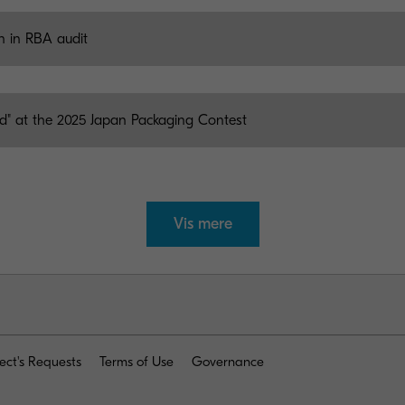
on in RBA audit
rd" at the 2025 Japan Packaging Contest
Vis mere
ect's Requests
Terms of Use
Governance