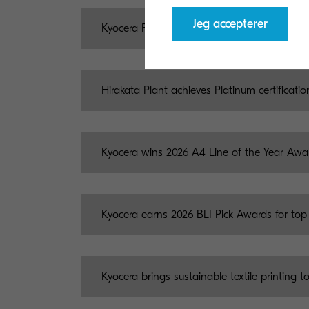
Jeg accepterer
Kyocera FOREARTH printer at THE GENTLEM
Hirakata Plant achieves Platinum certificatio
Kyocera wins 2026 A4 Line of the Year Awar
Kyocera earns 2026 BLI Pick Awards for to
Kyocera brings sustainable textile printing 