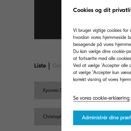
Fra
Cookies og dit privatli
August
Vi bruger vigtige cookies for 
hvordan vores hjemmeside bru
besøgende på vores hjemmes
Du kan vælge dine cookie-præ
at fortsætte med alle cookies
Liste
Grid
Ved at vælge 'Accepter alle c
at vælge "Accepter kun væsent
Kyocera Document Solutions brings sustaina
Se vores cookie-erklæring
Christopher Rheidt appointed President o
Administrér dine præf