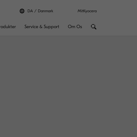
DA
Danmark
MitKyocera
rodukter
Service & Support
Om Os