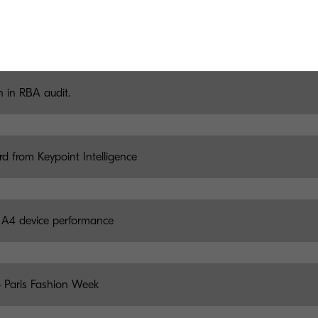
AN exhibition, Milan
n in RBA audit.
d from Keypoint Intelligence
p A4 device performance
to Paris Fashion Week