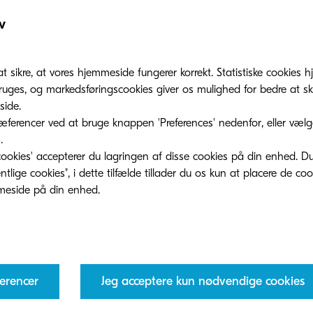
Til
v
2025
August
at sikre, at vores hjemmeside fungerer korrekt. Statistiske cookies hj
ges, og markedsføringscookies giver os mulighed for bedre at sk
ide.
ferencer ved at bruge knappen 'Preferences' nedenfor, eller vælge 
.
ookies' accepterer du lagringen af ​​disse cookies på din enhed. D
lige cookies", i dette tilfælde tillader du os kun at placere de co
ble textile technology to FESPA Barcelona 2026
f Kyocera Document Solutions Europe Management B.V
erencer
Jeg acceptere kun nødvendige cookies