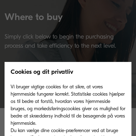
Where to buy
Simply click below to begin the purchasing
process and take efficiency to the next level.
Buy now
Cookies og dit privatliv
Vi bruger vigtige cookies for at sikre, at vores
hjemmeside fungerer korrekt. Statistiske cookies hjælper
os til bedre at forstå, hvordan vores hjemmeside
bruges, og markedsføringscookies giver os mulighed for
Related products
bedre at skræddersy indhold til de besøgende på vores
hjemmeside.
Du kan vælge dine cookie-præferencer ved at bruge