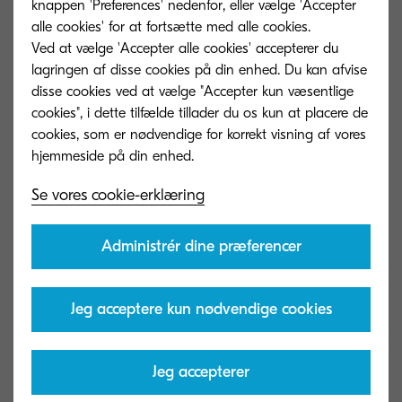
knappen 'Preferences' nedenfor, eller vælge 'Accepter
alle cookies' for at fortsætte med alle cookies.
Ved at vælge 'Accepter alle cookies' accepterer du
lagringen af ​​disse cookies på din enhed. Du kan afvise
disse cookies ved at vælge "Accepter kun væsentlige
cookies", i dette tilfælde tillader du os kun at placere de
cookies, som er nødvendige for korrekt visning af vores
Se vores cookie-erklæring
Administrér dine præferencer
TK-5135K
TK-5135M
Black toner yield 10,000 pages in
Magenta toner y
Jeg acceptere kun nødvendige cookies
accordance with 5 % coverage.
accordance with
Jeg accepterer