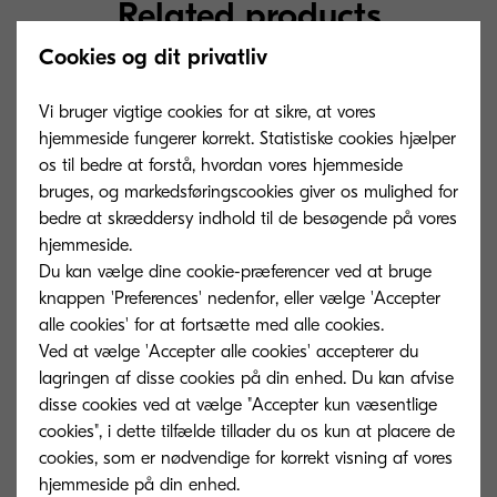
Related products
Cookies og dit privatliv
Vi bruger vigtige cookies for at sikre, at vores
hjemmeside fungerer korrekt. Statistiske cookies hjælper
os til bedre at forstå, hvordan vores hjemmeside
bruges, og markedsføringscookies giver os mulighed for
bedre at skræddersy indhold til de besøgende på vores
hjemmeside.
Du kan vælge dine cookie-præferencer ved at bruge
knappen 'Preferences' nedenfor, eller vælge 'Accepter
alle cookies' for at fortsætte med alle cookies.
Ved at vælge 'Accepter alle cookies' accepterer du
lagringen af ​​disse cookies på din enhed. Du kan afvise
TK-5160C
TK-5160M
disse cookies ved at vælge "Accepter kun væsentlige
cookies", i dette tilfælde tillader du os kun at placere de
Cyan toner yield 12,000 pages in
Magenta toner y
cookies, som er nødvendige for korrekt visning af vores
accordance with ISO/IEC 19798.
accordance with