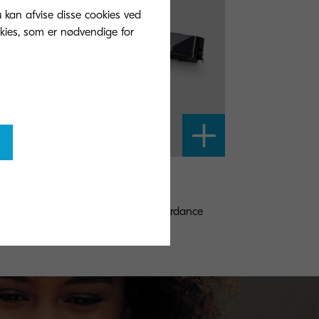
u kan afvise disse cookies ved
okies, som er nødvendige for
-8505K
ck toner yield 30,000 pages in accordance
h 5 % coverage.