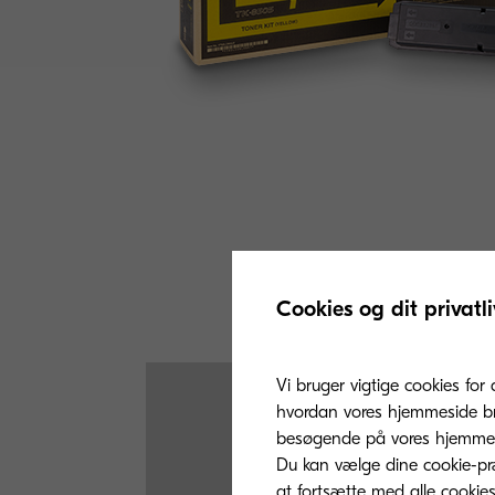
Cookies og dit privatli
Vi bruger vigtige cookies for 
hvordan vores hjemmeside bru
besøgende på vores hjemmes
Du kan vælge dine cookie-præ
at fortsætte med alle cookies