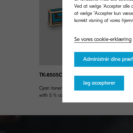
Ved at vælge 'Accepter alle c
at vælge "Accepter kun væsent
Se vores cookie-erklæring
Administrér dine præf
TK-8505C
Jeg accepterer
Cyan toner yield 20,000 pages in accordance
with 5 % coverage.