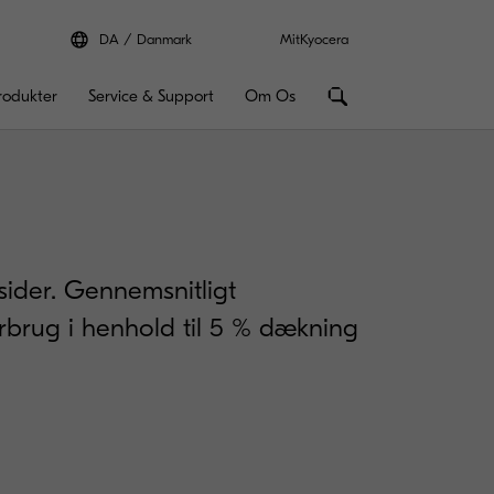
DA
Danmark
MitKyocera
rodukter
Service & Support
Om Os
 sider. Gennemsnitligt
orbrug i henhold til 5 % dækning