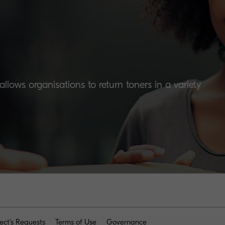
lows organisations to return toners in a variety
ect's Requests
Terms of Use
Governance