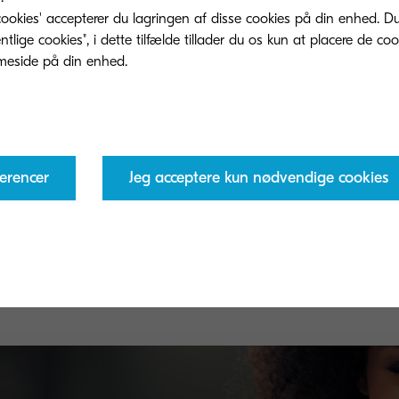
ookies' accepterer du lagringen af ​​disse cookies på din enhed. D
lige cookies", i dette tilfælde tillader du os kun at placere de co
erencer
Jeg acceptere kun nødvendige cookies
TK-8505M
TK
Magenta toner yield 20,000 pages in accordance
Bla
with 5 % coverage.
wit