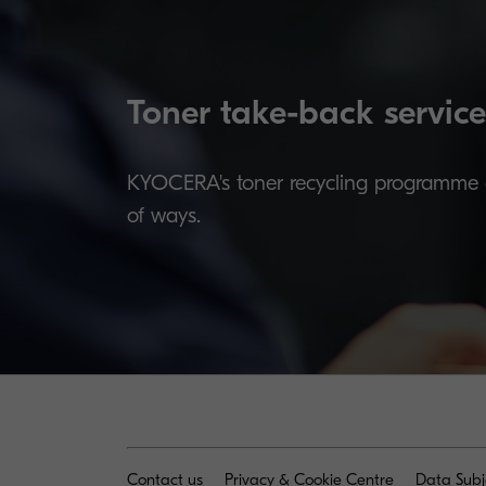
Toner take-back service
KYOCERA's toner recycling programme al
of ways.
Contact us
Privacy & Cookie Centre
Data Subj