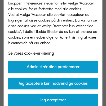
Udskrivningshastighed
knappen 'Preferences' nedenfor, eller vælge 'Accepter
alle cookies' for at fortsætte med alle cookies.
Op til 45 A4 sider per minut Duplex print
Ved at vælge 'Accepter alle cookies' accepterer du
hastighed: 22.5 sider per minut, A4
lagringen af ​​disse cookies på din enhed. Du kan afvise
Duplex kopi hastighed: 22.5 sider per
disse cookies ved at vælge "Accepter kun væsentlige
minut, A4
cookies", i dette tilfælde tillader du os kun at placere de
cookies, som er nødvendige for korrekt visning af vores
Opvarmningstid
Ca. 21 sekunder eller mindre fra printeren
Se vores cookie-erklæring
tændes
Administrér dine præferencer
Strømforbrug
Udskrivning: 584.7 W Kopiering: 601.6 W
Klartilstand: 54.9 W Strømsparetilstand:
Jeg acceptere kun nødvendige cookies
38.3 W Dvaletilstand: 0.5 W
Jeg accepterer
Garanti