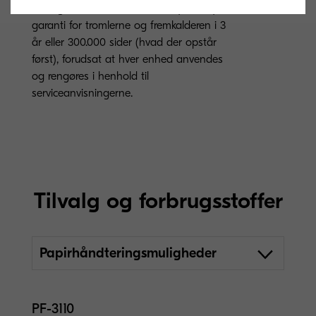
1 års garanti* som standard. Kyocera yder
garanti for tromlerne og fremkalderen i 3
år eller 300.000 sider (hvad der opstår
først), forudsat at hver enhed anvendes
og rengøres i henhold til
serviceanvisningerne.
Tilvalg og forbrugsstoffer
Papirhåndteringsmuligheder
PF-3110