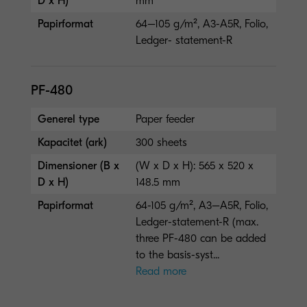
D x H)
mm
Papirformat
64–105 g/m², A3-A5R, Folio,
Ledger- statement-R
PF-480
Generel type
Paper feeder
Kapacitet (ark)
300 sheets
Dimensioner (B x
(W x D x H): 565 x 520 x
D x H)
148.5 mm
Papirformat
64-105 g/m², A3–A5R, Folio,
Ledger-statement-R (max.
three PF-480 can be added
to the basis-syst...
Read more