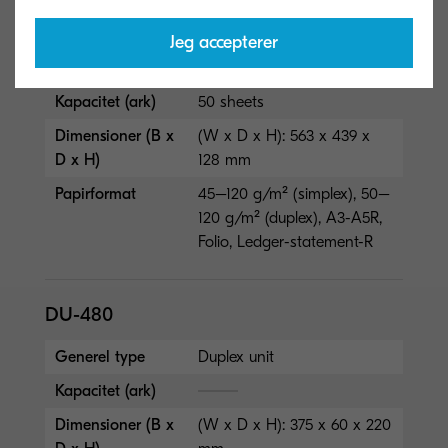
DP-480
Jeg accepterer
Generel type
Document processor
(reversing)
Kapacitet (ark)
50 sheets
Dimensioner (B x
(W x D x H): 563 x 439 x
D x H)
128 mm
Papirformat
45–120 g/m² (simplex), 50–
120 g/m² (duplex), A3-A5R,
Folio, Ledger-statement-R
DU-480
Generel type
Duplex unit
Kapacitet (ark)
Dimensioner (B x
(W x D x H): 375 x 60 x 220