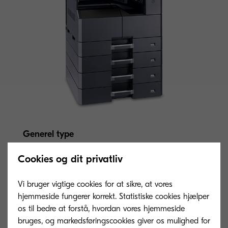
Generel type
Sort/hvid printer til A3-format
Cookies og dit privatliv
Udskrivningshastighed
Vi bruger vigtige cookies for at sikre, at vores
Op til 18/8 sider pr. minut A4/A3
hjemmeside fungerer korrekt. Statistiske cookies hjælper
os til bedre at forstå, hvordan vores hjemmeside
bruges, og markedsføringscookies giver os mulighed for
Opvarmningstid