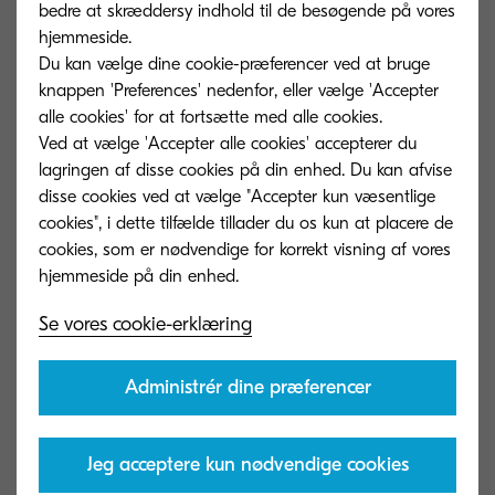
bedre at skræddersy indhold til de besøgende på vores
Ca. 17,2 sek. eller mindre fra tænding
hjemmeside.
Du kan vælge dine cookie-præferencer ved at bruge
knappen 'Preferences' nedenfor, eller vælge 'Accepter
Strømforbrug
alle cookies' for at fortsætte med alle cookies.
Udskrivning: 385 W Standby: 75 W
Ved at vælge 'Accepter alle cookies' accepterer du
Sovetilstand: 1.54 W
lagringen af ​​disse cookies på din enhed. Du kan afvise
disse cookies ved at vælge "Accepter kun væsentlige
cookies", i dette tilfælde tillader du os kun at placere de
cookies, som er nødvendige for korrekt visning af vores
Tilvalg og forbrugsstoffer
Se vores cookie-erklæring
Administrér dine præferencer
Papirhåndteringsmuligheder
Jeg acceptere kun nødvendige cookies