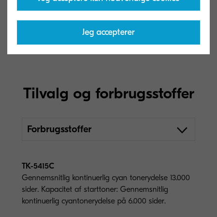
bruges og rengøres i overensstemmelse
med serviceinstruktionerne.
Jeg accepterer
Tilvalg og forbrugsstoffer
Forbrugsstoffer
TK-5415C
Gennemsnitlig kontinuerlig cyan tonerydelse 13.000
sider. Kapacitet af starttoner: Gennemsnitlig
kontinuerlig cyantonerydelse på 6.000 sider.