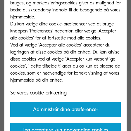
bruges, og markedsføringscookies giver os mulighed for
Udskrivningshastighed
bedre at skræddersy indhold til de besøgende på vores
Op til 45 sider A4 i minuttet i farver og
hjemmeside.
s/h
Du kan vælge dine cookie-præferencer ved at bruge
knappen 'Preferences' nedenfor, eller vælge 'Accepter
Opvarmningstid
alle cookies' for at fortsætte med alle cookies.
Ved at vælge 'Accepter alle cookies' accepterer du
Ca. 26 sekunder eller mindre
lagringen af ​​disse cookies på din enhed. Du kan afvise
disse cookies ved at vælge "Accepter kun væsentlige
Strømforbrug
cookies", i dette tilfælde tillader du os kun at placere de
cookies, som er nødvendige for korrekt visning af vores
Udskrivning: 604,1 W Kopiering: 610,1 W
Klar-tilstand: 18,8 W Dvaletilstand: 0,5 W
Se vores cookie-erklæring
Garanti
1 års garanti som standard.** KYOCERA
Administrér dine præferencer
garanterer tromlen og fremkalderen i 3 år
eller 300.000 sider (alt efter hvad der
indtræffer først), forudsat at hver enhed
Jeg acceptere kun nødvendige cookies