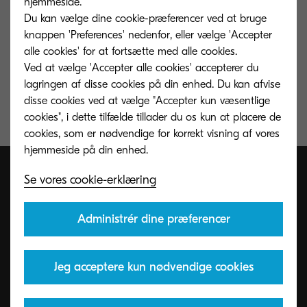
hjemmeside.
Du kan vælge dine cookie-præferencer ved at bruge
Op til 5 papirfødere til fleksibel mediesupport
knappen 'Preferences' nedenfor, eller vælge 'Accepter
Understøtter mobil udskrivning inkl. AirPrint
alle cookies' for at fortsætte med alle cookies.
Ved at vælge 'Accepter alle cookies' accepterer du
Støjsvag udskrivning, ingen støj i dvaletilstand
lagringen af ​​disse cookies på din enhed. Du kan afvise
disse cookies ved at vælge "Accepter kun væsentlige
Exceptionelt lave udskriftsomkostninger i sin klasse
cookies", i dette tilfælde tillader du os kun at placere de
cookies, som er nødvendige for korrekt visning af vores
Se vores cookie-erklæring
Administrér dine præferencer
Jeg acceptere kun nødvendige cookies