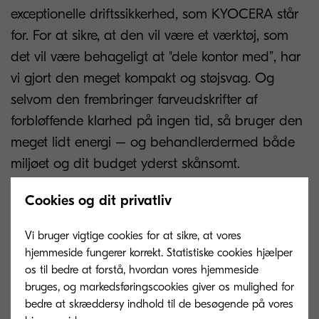
exceptionelle driftssikkerhed, som KYOCERA står
for. For at sikre, at den vil være et værktøj, som
det vil være behageligt at "dele kontor med”, har
vi gjort den meget kompakt og støjsvag. Og
selvom den frembringer farveudskrifter af
forbløffende klarhed på ingen tid, så bruger den
meget lidt energi – og behandlerdermed både
miljøet og dit budget yderst skånsomt.
Cookies og dit privatliv
Op til 26 sider pr. minut i A4 i farve og s/h
Vi bruger vigtige cookies for at sikre, at vores
Op til 9.600 dpi udskriftskvalitet med multibit-teknologi
hjemmeside fungerer korrekt. Statistiske cookies hjælper
os til bedre at forstå, hvordan vores hjemmeside
Standard-dupleksenhed til dobbeltsidet udskrivning
bruges, og markedsføringscookies giver os mulighed for
bedre at skræddersy indhold til de besøgende på vores
500-arks universalkassette, også til A6-format