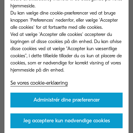
gennemgå, hvem der er autoriseret til at få
hjemmeside.
adgang til hvilke systemer, enheder og netværk.
Du kan vælge dine cookie-præferencer ved at bruge
knappen 'Preferences' nedenfor, eller vælge 'Accepter
Glem ikke også at annullere adgangsrettigheder
alle cookies' for at fortsætte med alle cookies.
for medarbejdere, der forlader virksomheden, og
Ved at vælge 'Accepter alle cookies' accepterer du
nulstille adgangskoder ofte
for at holde
lagringen af ​​disse cookies på din enhed. Du kan afvise
følsomme oplysninger sikre.
disse cookies ved at vælge "Accepter kun væsentlige
cookies", i dette tilfælde tillader du os kun at placere de
cookies, som er nødvendige for korrekt visning af vores
2. Uddannelse af arbejdsstyrken
Se vores cookie-erklæring
Det er værd at påpege, at ikke alle interne
Administrér dine præferencer
datalækager er intentionelle. I de senere år har
der været en
stigning i utilsigtede datalækager
.
Jeg acceptere kun nødvendige cookies
Alt for ofte undervurderer virksomheder risikoen