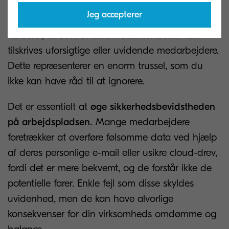
for, at medarbejdere uforvarende deler følsomme
Jeg accepterer
oplysninger, men Insider Threat Report fra 2018
vurderer, at 30% af sikkerhedshændelser kan
tilskrives uforsigtige eller uvidende medarbejdere.
Dette repræsenterer en enorm trussel, som du
ikke kan have råd til at ignorere.
Det er essentielt at
øge sikkerhedsbevidstheden
på arbejdspladsen.
Mange medarbejdere
foretrækker at overføre følsomme data ved hjælp
af deres personlige e-mail eller usikre cloud-drev,
fordi det er mere bekvemt, og de forstår ikke de
potentielle farer. Enkle fejl som disse skyldes
uvidenhed, men de kan have alvorlige
konsekvenser for din virksomheds omdømme og